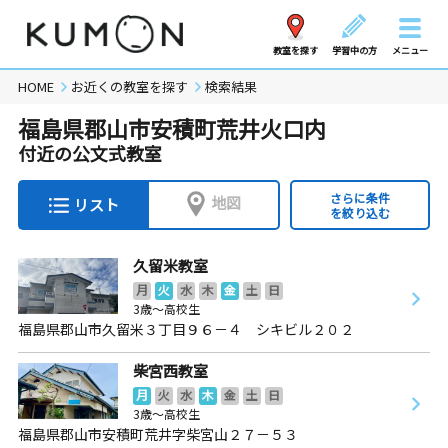
教室を探す
学習中の方
メニュー
HOME
お近くの教室を探す
検索結果
福島県郡山市安積町荒井火口内
付近の公文式教室
さらに条件
地図
リスト
を絞り込む
久留米教室
月
火
水
木
金
土
日
3歳～高校生
福島県郡山市久留米３丁目９６－４ シキビル２０２
柴宮西教室
月
火
水
木
金
土
日
3歳～高校生
福島県郡山市安積町荒井字柴宮山２７－５３