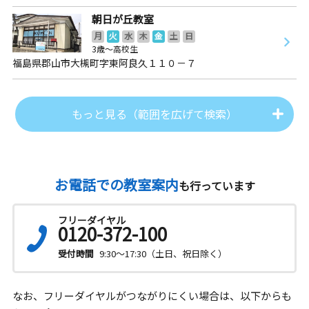
朝日が丘教室
月
火
水
木
金
土
日
3歳～高校生
福島県郡山市大槻町字東阿良久１１０－７
もっと見る（範囲を広げて検索）
お電話での教室案内
も行っています
フリーダイヤル
0120-372-100
受付時間
9:30～17:30（土日、祝日除く）
なお、フリーダイヤルがつながりにくい場合は、以下からも