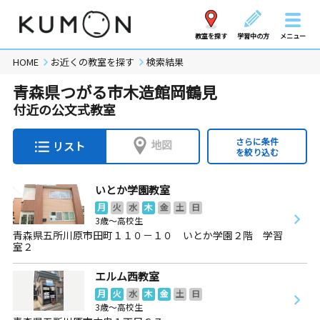
教室を探す
学習中の方
メニュー
HOME
お近くの教室を探す
検索結果
青森県つがる市木造館岡鶴見
付近の公文式教室
さらに条件
地図
リスト
を絞り込む
いとか学園教室
月
火
水
木
金
土
日
3歳～高校生
青森県五所川原市田町１１０－１０ いとか学園２階 学習
室２
エルム西教室
月
火
水
木
金
土
日
3歳～高校生