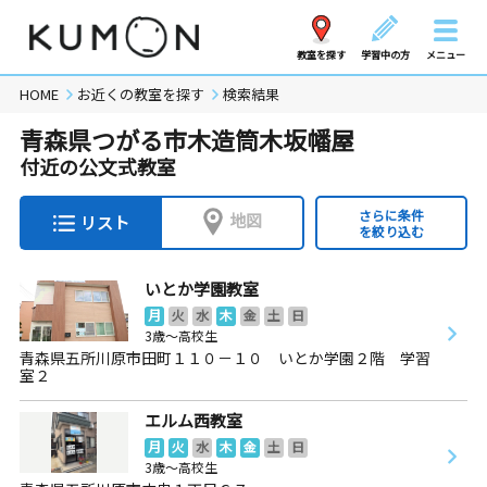
教室を探す
学習中の方
メニュー
HOME
お近くの教室を探す
検索結果
青森県つがる市木造筒木坂幡屋
付近の公文式教室
さらに条件
地図
リスト
を絞り込む
いとか学園教室
月
火
水
木
金
土
日
3歳～高校生
青森県五所川原市田町１１０－１０ いとか学園２階 学習
室２
エルム西教室
月
火
水
木
金
土
日
3歳～高校生