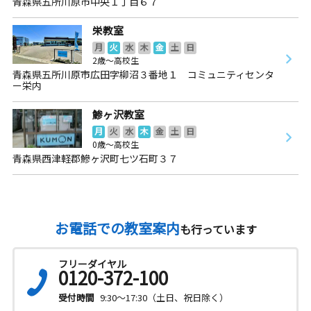
青森県五所川原市中央１丁目６７
栄教室
月
火
水
木
金
土
日
2歳～高校生
青森県五所川原市広田字柳沼３番地１ コミュニティセンタ
ー栄内
鯵ヶ沢教室
月
火
水
木
金
土
日
0歳～高校生
青森県西津軽郡鰺ヶ沢町七ツ石町３７
お電話での教室案内
も行っています
フリーダイヤル
0120-372-100
受付時間
9:30～17:30（土日、祝日除く）