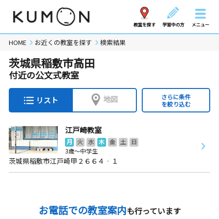
教室を探す
学習中の方
メニュー
HOME
お近くの教室を探す
検索結果
茨城県稲敷市高田
付近の公文式教室
さらに条件
地図
リスト
を絞り込む
江戸崎教室
月
火
水
木
金
土
日
3歳～中学生
茨城県稲敷市江戸崎甲２６６４‐１
お電話での教室案内
も行っています