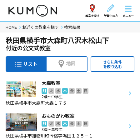
教室を探す
学習中の方
メニュー
HOME
お近くの教室を探す
検索結果
秋田県横手市大森町八沢木松山下
付近の公文式教室
さらに条件
地図
リスト
を絞り込む
大森教室
月
火
水
木
金
土
日
2歳～中学生
秋田県横手市大森町大森１７５
おものがわ教室
月
火
水
木
金
土
日
3歳～高校生
秋田県横手市雄物川町今宿字鳴田１２５－１