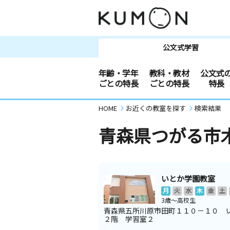
公文式学習
年齢・学年
教科・教材
公文式
ごとの特長
ごとの特長
特長
HOME
お近くの教室を探す
検索結果
青森県つがる市
いとか学園教室
月
火
水
木
金
土
3歳～高校生
青森県五所川原市田町１１０－１０ 
２階 学習室２