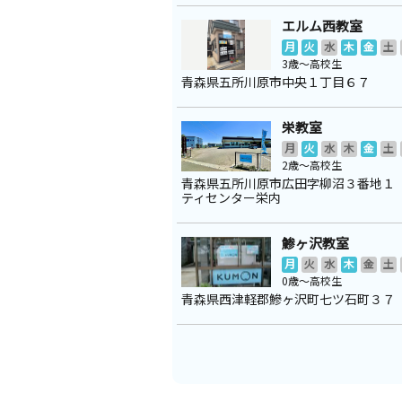
エルム西教室
月
火
水
木
金
土
3歳～高校生
青森県五所川原市中央１丁目６７
栄教室
月
火
水
木
金
土
2歳～高校生
青森県五所川原市広田字柳沼３番地１
ティセンター栄内
鯵ヶ沢教室
月
火
水
木
金
土
0歳～高校生
青森県西津軽郡鰺ヶ沢町七ツ石町３７