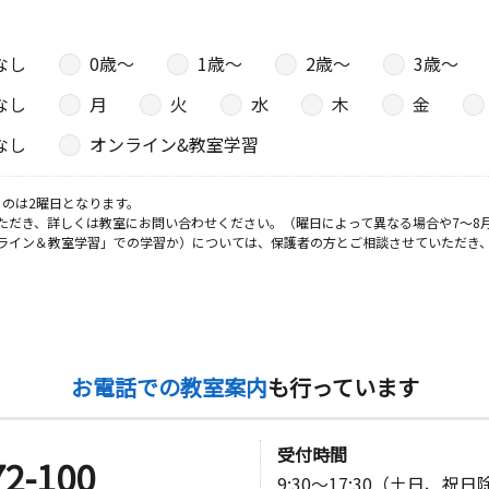
なし
0歳〜
1歳〜
2歳〜
3歳〜
なし
月
火
水
木
金
なし
オンライン&教室学習
のは2曜日となります。
ただき、詳しくは教室にお問い合わせください。（曜日によって異なる場合や7～8
ライン＆教室学習」での学習か）については、保護者の方とご相談させていただき
お電話での教室案内
も行っています
受付時間
72-100
9:30～17:30（土日、祝