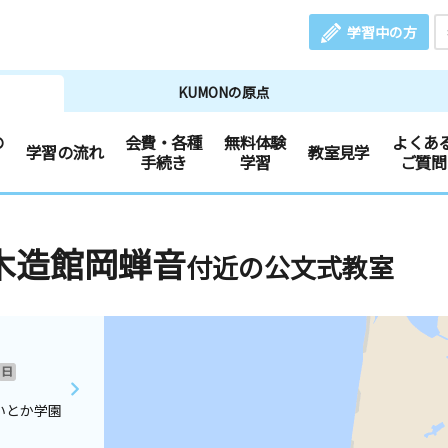
学習中の方
KUMONの原点
の
会費・各種
無料体験
よくあ
学習の流れ
教室見学
手続き
学習
ご質問
木造館岡蝉音
付近の公文式教室
日
いとか学園