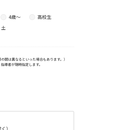
4歳〜
高校生
土
月の間は異なるといった場合もあります。）
、指導者が随時指定します。
日除く）