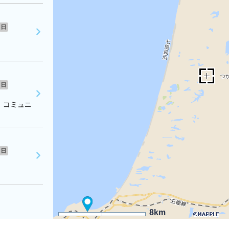
日
日
 コミュニ
日
8km