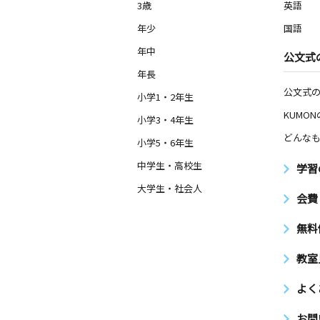
3歳
英語
年少
国語
年中
公文式
年長
公文式
小学1・2年生
KUMO
小学3・4年生
どんなも
小学5・6年生
中学生・高校生
学習
大学生・社会人
会費
無料
教室
よく
お問