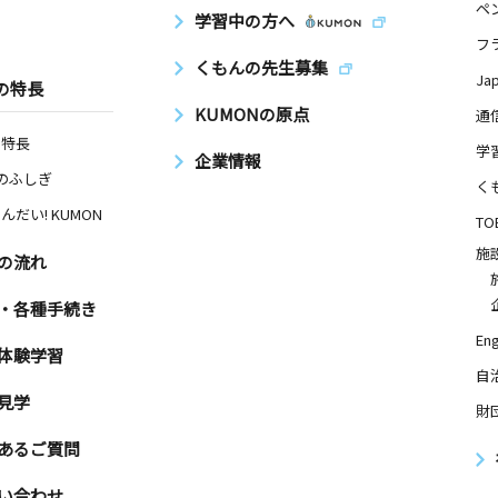
ペ
学習中の方へ
フ
くもんの先生募集
Ja
の特長
KUMONの原点
通
の特長
学
企業情報
Nのふしぎ
く
んだい! KUMON
TO
施
の流れ
・各種手続き
Eng
体験学習
自
見学
財
あるご質問
い合わせ