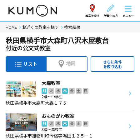
教室を探す
学習中の方
メニュー
HOME
お近くの教室を探す
検索結果
秋田県横手市大森町八沢木屋敷台
付近の公文式教室
さらに条件
地図
リスト
を絞り込む
大森教室
月
火
水
木
金
土
日
2歳～中学生
秋田県横手市大森町大森１７５
おものがわ教室
月
火
水
木
金
土
日
3歳～高校生
秋田県横手市雄物川町今宿字鳴田１２５－１