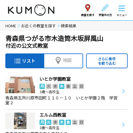
教室を探す
学習中の方
メニュー
HOME
お近くの教室を探す
検索結果
青森県つがる市木造筒木坂屏風山
付近の公文式教室
さらに条件
地図
リスト
を絞り込む
いとか学園教室
月
火
水
木
金
土
日
3歳～高校生
青森県五所川原市田町１１０－１０ いとか学園２階 学習
室２
エルム西教室
月
火
水
木
金
土
日
3歳～高校生