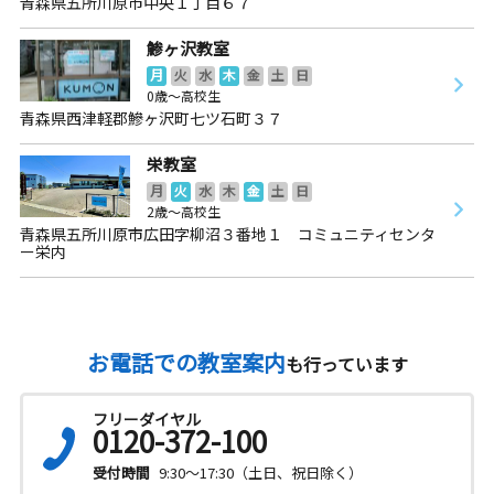
青森県五所川原市中央１丁目６７
鯵ヶ沢教室
月
火
水
木
金
土
日
0歳～高校生
青森県西津軽郡鰺ヶ沢町七ツ石町３７
栄教室
月
火
水
木
金
土
日
2歳～高校生
青森県五所川原市広田字柳沼３番地１ コミュニティセンタ
ー栄内
お電話での教室案内
も行っています
フリーダイヤル
0120-372-100
受付時間
9:30～17:30（土日、祝日除く）