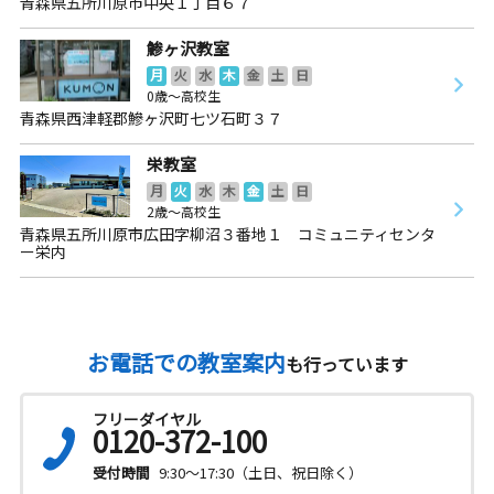
青森県五所川原市中央１丁目６７
鯵ヶ沢教室
月
火
水
木
金
土
日
0歳～高校生
青森県西津軽郡鰺ヶ沢町七ツ石町３７
栄教室
月
火
水
木
金
土
日
2歳～高校生
青森県五所川原市広田字柳沼３番地１ コミュニティセンタ
ー栄内
お電話での教室案内
も行っています
フリーダイヤル
0120-372-100
受付時間
9:30～17:30（土日、祝日除く）