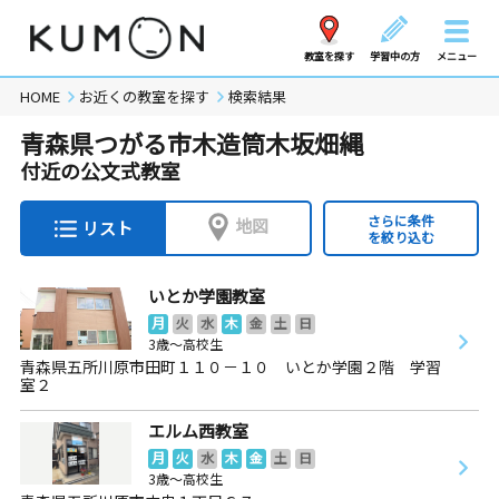
教室を探す
学習中の方
メニュー
HOME
お近くの教室を探す
検索結果
青森県つがる市木造筒木坂畑縄
付近の公文式教室
さらに条件
地図
リスト
を絞り込む
いとか学園教室
月
火
水
木
金
土
日
3歳～高校生
青森県五所川原市田町１１０－１０ いとか学園２階 学習
室２
エルム西教室
月
火
水
木
金
土
日
3歳～高校生