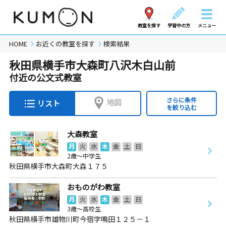
教室を探す
学習中の方
メニュー
HOME
お近くの教室を探す
検索結果
秋田県横手市大森町八沢木白山前
付近の公文式教室
さらに条件
地図
リスト
を絞り込む
大森教室
月
火
水
木
金
土
日
2歳～中学生
秋田県横手市大森町大森１７５
おものがわ教室
月
火
水
木
金
土
日
3歳～高校生
秋田県横手市雄物川町今宿字鳴田１２５－１