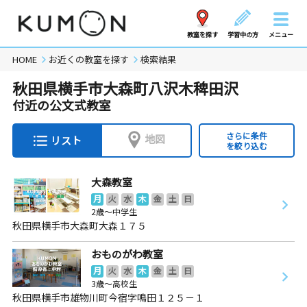
教室を探す
学習中の方
メニュー
HOME
お近くの教室を探す
検索結果
秋田県横手市大森町八沢木稗田沢
付近の公文式教室
さらに条件
地図
リスト
を絞り込む
大森教室
月
火
水
木
金
土
日
2歳～中学生
秋田県横手市大森町大森１７５
おものがわ教室
月
火
水
木
金
土
日
3歳～高校生
秋田県横手市雄物川町今宿字鳴田１２５－１