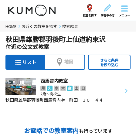
教室を探す
学習中の方
メニュー
HOME
お近くの教室を探す
検索結果
秋田県雄勝郡羽後町上仙道約束沢
付近の公文式教室
さらに条件
地図
リスト
を絞り込む
西馬音内教室
月
火
水
木
金
土
日
2歳～高校生
秋田県雄勝郡羽後町西馬音内字 町田 ３０－４４
お電話での教室案内
も行っています