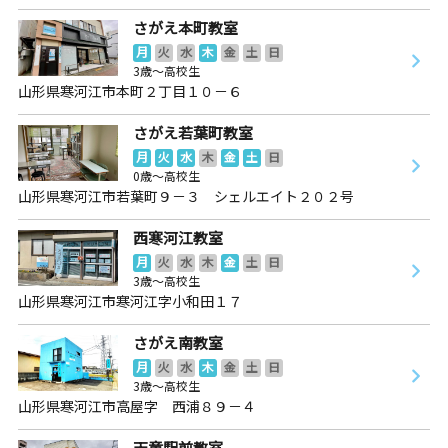
さがえ本町教室
月
火
水
木
金
土
日
3歳～高校生
山形県寒河江市本町２丁目１０－６
さがえ若葉町教室
月
火
水
木
金
土
日
0歳～高校生
山形県寒河江市若葉町９－３ シェルエイト２０２号
西寒河江教室
月
火
水
木
金
土
日
3歳～高校生
山形県寒河江市寒河江字小和田１７
さがえ南教室
月
火
水
木
金
土
日
3歳～高校生
山形県寒河江市高屋字 西浦８９－４
天童駅前教室