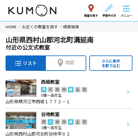
教室を探す
学習中の方
メニュー
HOME
お近くの教室を探す
検索結果
山形県西村山郡河北町溝延南
付近の公文式教室
さらに条件
地図
リスト
を絞り込む
西根教室
月
火
水
木
金
土
日
0歳～高校生
山形県寒河江市西根１７７２－１
谷地教室
月
火
水
木
金
土
日
3歳～高校生
山形県西村山郡河北町谷地甲８２