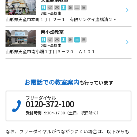
月
火
水
木
金
土
日
3歳～高校生
山形県天童市本町１丁目２－１ 有限サンケイ唐橋清２Ｆ
南小畑教室
月
火
水
木
金
土
日
0歳～高校生
山形県天童市南小畑１丁目３－２０ Ａ１０１
お電話での教室案内
も行っています
フリーダイヤル
0120-372-100
受付時間
9:30～17:30（土日、祝日除く）
なお、フリーダイヤルがつながりにくい場合は、以下からも