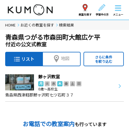
教室を探す
学習中の方
メニュー
HOME
お近くの教室を探す
検索結果
青森県つがる市森田町大館広ケ平
付近の公文式教室
さらに条件
地図
リスト
を絞り込む
鯵ヶ沢教室
月
火
水
木
金
土
日
0歳～高校生
青森県西津軽郡鰺ヶ沢町七ツ石町３７
お電話での教室案内
も行っています