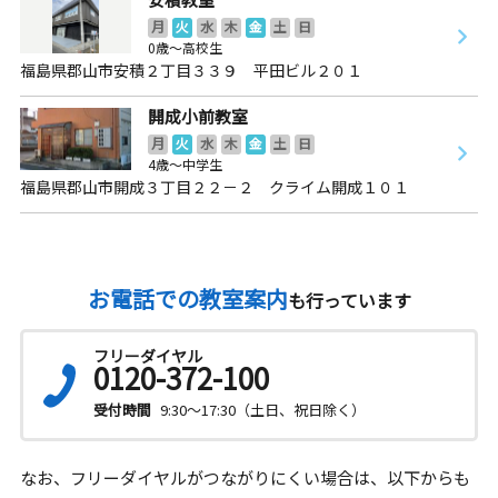
月
火
水
木
金
土
日
0歳～高校生
福島県郡山市安積２丁目３３９ 平田ビル２０１
開成小前教室
月
火
水
木
金
土
日
4歳～中学生
福島県郡山市開成３丁目２２－２ クライム開成１０１
お電話での教室案内
も行っています
フリーダイヤル
0120-372-100
受付時間
9:30～17:30（土日、祝日除く）
なお、フリーダイヤルがつながりにくい場合は、以下からも