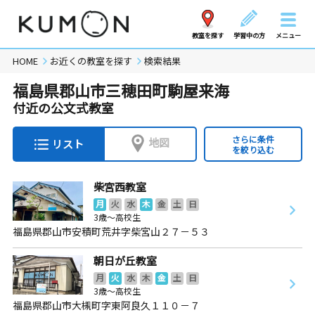
教室を探す
学習中の方
メニュー
HOME
お近くの教室を探す
検索結果
福島県郡山市三穂田町駒屋来海
付近の公文式教室
さらに条件
地図
リスト
を絞り込む
柴宮西教室
月
火
水
木
金
土
日
3歳～高校生
福島県郡山市安積町荒井字柴宮山２７－５３
朝日が丘教室
月
火
水
木
金
土
日
3歳～高校生
福島県郡山市大槻町字東阿良久１１０－７