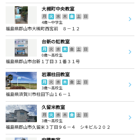
大槻町中央教室
月
火
水
木
金
土
日
4歳～中学生
福島県郡山市大槻町西宮前 ８－１２
台新の虹教室
月
火
水
木
金
土
日
0歳～高校生
福島県郡山市台新１丁目３１番３１号
岩瀬柱田教室
月
火
水
木
金
土
日
3歳～高校生
福島県須賀川市柱田下山１６－１
久留米教室
月
火
水
木
金
土
日
3歳～高校生
福島県郡山市久留米３丁目９６－４ シキビル２０２
安積教室