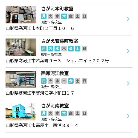
さがえ本町教室
月
火
水
木
金
土
日
3歳～高校生
山形県寒河江市本町２丁目１０－６
さがえ若葉町教室
月
火
水
木
金
土
日
0歳～高校生
山形県寒河江市若葉町９－３ シェルエイト２０２号
西寒河江教室
月
火
水
木
金
土
日
3歳～高校生
山形県寒河江市寒河江字小和田１７
さがえ南教室
月
火
水
木
金
土
日
3歳～高校生
山形県寒河江市高屋字 西浦８９－４