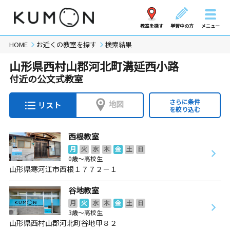
教室を探す
学習中の方
メニュー
HOME
お近くの教室を探す
検索結果
山形県西村山郡河北町溝延西小路
付近の公文式教室
さらに条件
地図
リスト
を絞り込む
西根教室
月
火
水
木
金
土
日
0歳～高校生
山形県寒河江市西根１７７２－１
谷地教室
月
火
水
木
金
土
日
3歳～高校生
山形県西村山郡河北町谷地甲８２