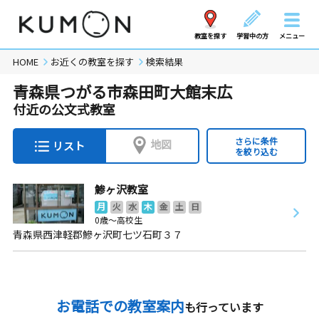
教室を探す
学習中の方
メニュー
HOME
お近くの教室を探す
検索結果
青森県つがる市森田町大館末広
付近の公文式教室
さらに条件
地図
リスト
を絞り込む
鯵ヶ沢教室
月
火
水
木
金
土
日
0歳～高校生
青森県西津軽郡鰺ヶ沢町七ツ石町３７
お電話での教室案内
も行っています