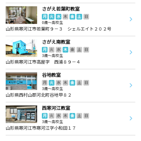
さがえ若葉町教室
月
火
水
木
金
土
日
0歳～高校生
山形県寒河江市若葉町９－３ シェルエイト２０２号
さがえ南教室
月
火
水
木
金
土
日
3歳～高校生
山形県寒河江市高屋字 西浦８９－４
谷地教室
月
火
水
木
金
土
日
3歳～高校生
山形県西村山郡河北町谷地甲８２
西寒河江教室
月
火
水
木
金
土
日
3歳～高校生
山形県寒河江市寒河江字小和田１７