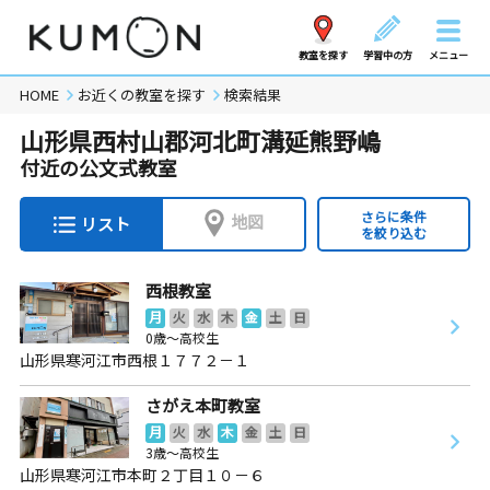
教室を探す
学習中の方
メニュー
HOME
お近くの教室を探す
検索結果
山形県西村山郡河北町溝延熊野嶋
付近の公文式教室
さらに条件
地図
リスト
を絞り込む
西根教室
月
火
水
木
金
土
日
0歳～高校生
山形県寒河江市西根１７７２－１
さがえ本町教室
月
火
水
木
金
土
日
3歳～高校生
山形県寒河江市本町２丁目１０－６