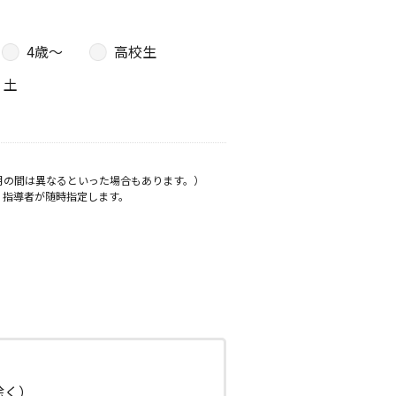
4歳〜
高校生
土
月の間は異なるといった場合もあります。）
、指導者が随時指定します。
日除く）