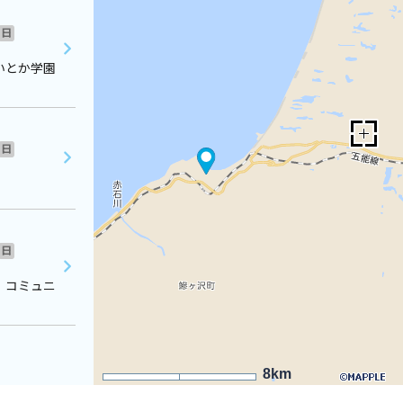
日
いとか学園
日
日
 コミュニ
8km