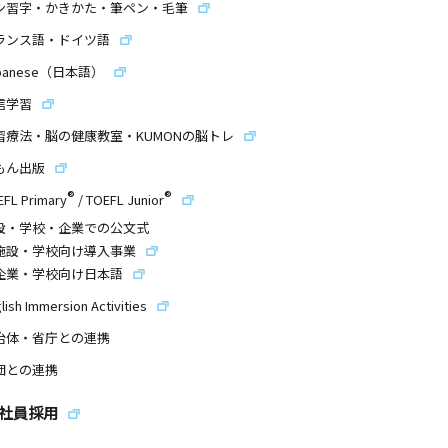
ン習字・かきかた・筆ペン・毛筆
ランス語・ドイツ語
panese（日本語）
信学習
習療法・脳の健康教室・KUMONの脳トレ
もん出版
®
®
EFL Primary
/
TOEFL Junior
設・学校・企業での公文式
施設・学校向け導入事業
企業・学校向け日本語
lish Immersion Activities
治体・省庁との連携
団との連携
社員採用