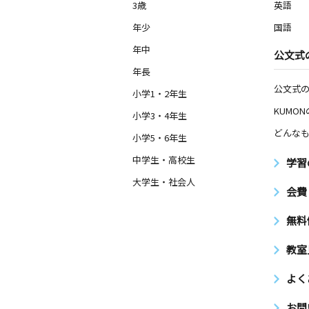
3歳
英語
年少
国語
年中
公文式
年長
公文式
小学1・2年生
KUMO
小学3・4年生
どんなも
小学5・6年生
中学生・高校生
学習
大学生・社会人
会費
無料
教室
よく
お問