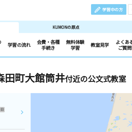
学習中の方
KUMONの原点
の
会費・各種
無料体験
よくあ
学習の流れ
教室見学
手続き
学習
ご質問
森田町大館筒井
付近の公文式教室
日