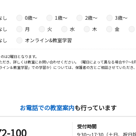
なし
0歳〜
1歳〜
2歳〜
3歳〜
なし
月
火
水
木
金
なし
オンライン&教室学習
のは2曜日となります。
ただき、詳しくは教室にお問い合わせください。（曜日によって異なる場合や7～8
ライン＆教室学習」での学習か）については、保護者の方とご相談させていただき
お電話での教室案内
も行っています
受付時間
72-100
9:30～17:30（土日、祝