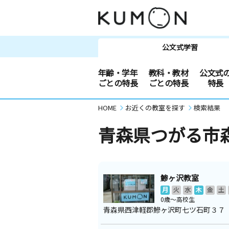
公文式学習
年齢・学年
教科・教材
公文式
ごとの特長
ごとの特長
特長
HOME
お近くの教室を探す
検索結果
青森県つがる市
鯵ヶ沢教室
月
火
水
木
金
土
0歳～高校生
青森県西津軽郡鰺ヶ沢町七ツ石町３７