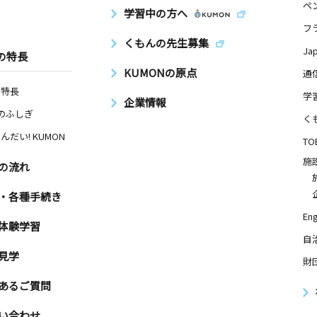
ペ
学習中の方へ
フ
くもんの先生募集
Ja
の特長
KUMONの原点
通
の特長
学
企業情報
Nのふしぎ
く
んだい! KUMON
TO
施
の流れ
・各種手続き
Eng
体験学習
自
見学
財
あるご質問
い合わせ