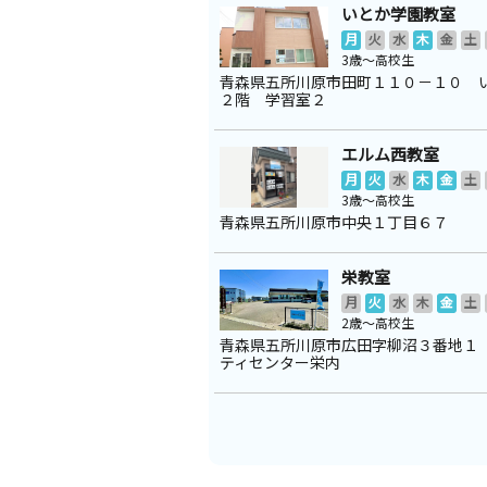
いとか学園教室
月
火
水
木
金
土
3歳～高校生
青森県五所川原市田町１１０－１０ 
２階 学習室２
エルム西教室
月
火
水
木
金
土
3歳～高校生
青森県五所川原市中央１丁目６７
栄教室
月
火
水
木
金
土
2歳～高校生
青森県五所川原市広田字柳沼３番地１
ティセンター栄内