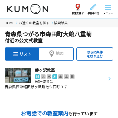
教室を探す
学習中の方
メニュー
HOME
お近くの教室を探す
検索結果
青森県つがる市森田町大館八重菊
付近の公文式教室
さらに条件
地図
リスト
を絞り込む
鯵ヶ沢教室
月
火
水
木
金
土
日
0歳～高校生
青森県西津軽郡鰺ヶ沢町七ツ石町３７
お電話での教室案内
も行っています