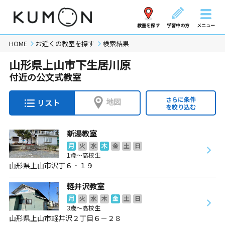
教室を探す
学習中の方
メニュー
HOME
お近くの教室を探す
検索結果
山形県上山市下生居川原
付近の公文式教室
さらに条件
地図
リスト
を絞り込む
新湯教室
月
火
水
木
金
土
日
1歳～高校生
山形県上山市沢丁６‐１９
軽井沢教室
月
火
水
木
金
土
日
3歳～高校生
山形県上山市軽井沢２丁目６－２８