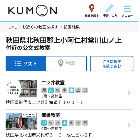
教室を探す
学習中の方
メニュー
HOME
お近くの教室を探す
検索結果
秋田県北秋田郡上小阿仁村堂川山ノ上
付近の公文式教室
さらに条件
地図
リスト
を絞り込む
二ツ井教室
月
火
水
木
金
土
日
3歳～高校生
秋田県能代市二ツ井町海道上１００－１
鷹巣教室
月
火
水
木
金
土
日
0歳～高校生
秋田県北秋田市米代町３－６ 成仁ビル２Ｆ