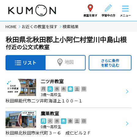
教室を探す
学習中の方
メニュー
HOME
お近くの教室を探す
検索結果
秋田県北秋田郡上小阿仁村堂川中島山根
付近の公文式教室
さらに条件
地図
リスト
を絞り込む
二ツ井教室
月
火
水
木
金
土
日
3歳～高校生
秋田県能代市二ツ井町海道上１００－１
鷹巣教室
月
火
水
木
金
土
日
0歳～高校生
秋田県北秋田市米代町３－６ 成仁ビル２Ｆ