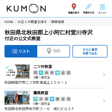
教室を探す
学習中の方
メニュー
HOME
お近くの教室を探す
検索結果
秋田県北秋田郡上小阿仁村堂川寺沢
付近の公文式教室
さらに条件
地図
リスト
を絞り込む
二ツ井教室
月
火
水
木
金
土
日
3歳～高校生
秋田県能代市二ツ井町海道上１００－１
鷹巣教室
月
火
水
木
金
土
日
0歳～高校生
秋田県北秋田市米代町３－６ 成仁ビル２Ｆ