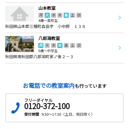
山本教室
月
火
水
木
金
土
日
4歳～高校生
秋田県山本郡三種町森岳字 小中野 １３８
八郎潟教室
月
火
水
木
金
土
日
0歳～中学生
秋田県南秋田郡八郎潟町家ノ後２－３
お電話での教室案内
も行っています
フリーダイヤル
0120-372-100
受付時間
9:30～17:30（土日、祝日除く）