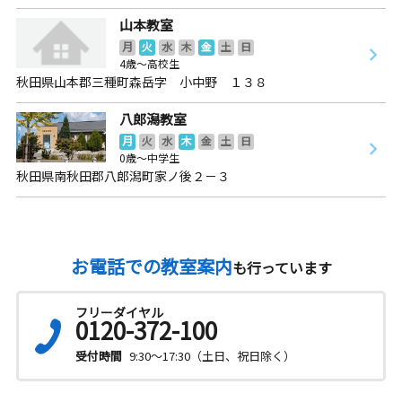
山本教室
月
火
水
木
金
土
日
4歳～高校生
秋田県山本郡三種町森岳字 小中野 １３８
八郎潟教室
月
火
水
木
金
土
日
0歳～中学生
秋田県南秋田郡八郎潟町家ノ後２－３
お電話での教室案内
も行っています
フリーダイヤル
0120-372-100
受付時間
9:30～17:30（土日、祝日除く）