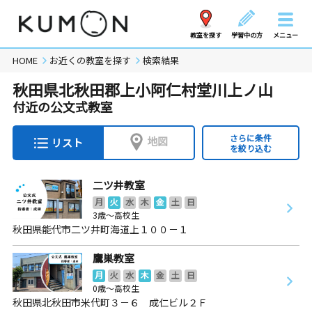
教室を探す
学習中の方
メニュー
HOME
お近くの教室を探す
検索結果
秋田県北秋田郡上小阿仁村堂川上ノ山
付近の公文式教室
さらに条件
地図
リスト
を絞り込む
二ツ井教室
月
火
水
木
金
土
日
3歳～高校生
秋田県能代市二ツ井町海道上１００－１
鷹巣教室
月
火
水
木
金
土
日
0歳～高校生
秋田県北秋田市米代町３－６ 成仁ビル２Ｆ