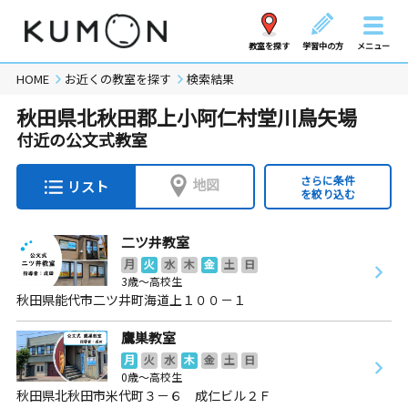
教室を探す
学習中の方
メニュー
HOME
お近くの教室を探す
検索結果
秋田県北秋田郡上小阿仁村堂川鳥矢場
付近の公文式教室
さらに条件
地図
リスト
を絞り込む
二ツ井教室
月
火
水
木
金
土
日
3歳～高校生
秋田県能代市二ツ井町海道上１００－１
鷹巣教室
月
火
水
木
金
土
日
0歳～高校生
秋田県北秋田市米代町３－６ 成仁ビル２Ｆ