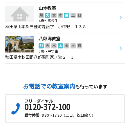
山本教室
月
火
水
木
金
土
日
4歳～高校生
秋田県山本郡三種町森岳字 小中野 １３８
八郎潟教室
月
火
水
木
金
土
日
0歳～中学生
秋田県南秋田郡八郎潟町家ノ後２－３
お電話での教室案内
も行っています
フリーダイヤル
0120-372-100
受付時間
9:30～17:30（土日、祝日除く）