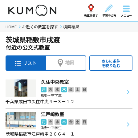
教室を探す
学習中の方
メニュー
HOME
お近くの教室を探す
検索結果
茨城県稲敷市戌渡
付近の公文式教室
さらに条件
地図
リスト
を絞り込む
久住中央教室
月
火
水
木
金
土
日
0歳～中学生
千葉県成田市久住中央４－３－１２
江戸崎教室
月
火
水
木
金
土
日
3歳～中学生
茨城県稲敷市江戸崎甲２６６４‐１