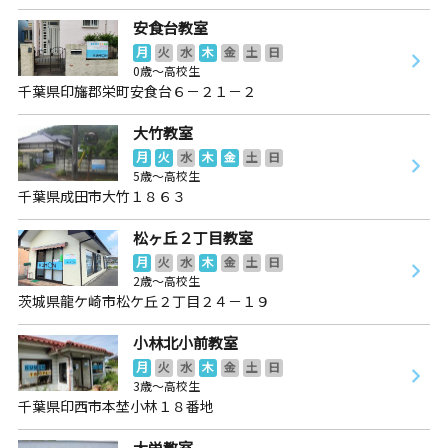
安食台教室
月
火
水
木
金
土
日
0歳～高校生
千葉県印旛郡栄町安食台６－２１－２
大竹教室
月
火
水
木
金
土
日
5歳～高校生
千葉県成田市大竹１８６３
松ヶ丘２丁目教室
月
火
水
木
金
土
日
2歳～高校生
茨城県龍ケ崎市松ケ丘２丁目２４－１９
小林北小前教室
月
火
水
木
金
土
日
3歳～高校生
千葉県印西市本埜小林１８番地
大栄教室