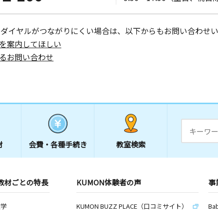
ーダイヤルがつながりにくい場合は、以下からもお問い合わせい
日
を案内してほしい
るお問い合わせ
日
日
材
会費・
各種手続き
教室検索
教材ごとの特長
KUMON体験者の声
事
日
数学
KUMON BUZZ PLACE（口コミサイト）
Ba