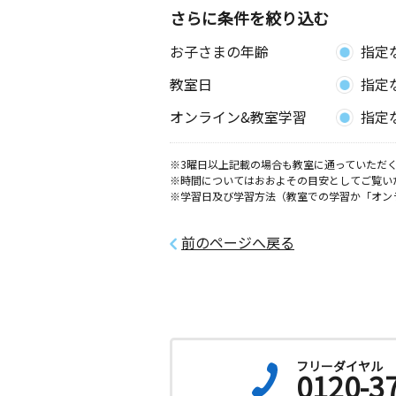
八竜教室
さらに条件を絞り込む
月
火
水
木
金
土
お子さまの年齢
指定
0歳～高校生
秋田県山本郡三種町鵜川字大曲東家ノ
教室日
指定
０
オンライン&教室学習
指定
飯田川教室
月
火
水
木
金
土
※3曜日以上記載の場合も教室に通っていただく
3歳～高校生
※時間についてはおおよその目安としてご覧い
秋田県潟上市飯田川下虻川字街道下９
※学習日及び学習方法（教室での学習か「オン
能代南教室
前のページへ戻る
月
火
水
木
金
土
2歳～中学生
秋田県能代市豊祥岱１－２５ 丸米ビ
向能代教室
月
火
水
木
金
土
フリーダイヤル
3歳～高校生
0120-3
秋田県能代市向能代上野越５５－４