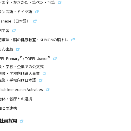
ン習字・かきかた・筆ペン・毛筆
ランス語・ドイツ語
panese（日本語）
信学習
習療法・脳の健康教室・KUMONの脳トレ
もん出版
®
®
EFL Primary
/
TOEFL Junior
設・学校・企業での公文式
施設・学校向け導入事業
企業・学校向け日本語
lish Immersion Activities
治体・省庁との連携
団との連携
社員採用