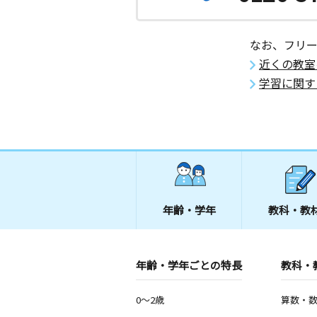
花園町教室
月
火
なお、フリ
水
木
金
土
3歳～高校生
近くの教室
秋田県能代市花園町２３ー１４
学習に関す
能代中央教室
月
火
水
木
金
土
2歳～中学生
秋田県能代市景林町２－１
城西教室
月
火
水
木
金
土
年齢・学年
教科・教
5歳～高校生
秋田県大館市根下戸町１０‐８０
年齢・学年ごとの特長
教科・
城西ひがし教室
月
火
水
木
金
土
2歳～高校生
0～2歳
算数・
秋田県大館市北神明町１０－３２－１