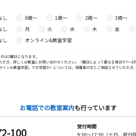
日
なし
0歳〜
1歳〜
2歳〜
3歳〜
下４５－１
なし
月
火
水
木
金
なし
オンライン&教室学習
日
のは2曜日となります。
ただき、詳しくは教室にお問い合わせください。（曜日によって異なる場合や7～8
４－４
ライン＆教室学習」での学習か）については、保護者の方とご相談させていただき
日
ル１Ｆ
お電話での教室案内
も行っています
日
受付時間
72-100
9:30～17:30（土日、祝