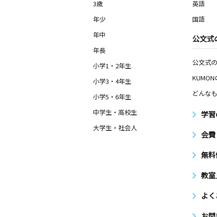
3歳
英語
年少
比内教室
国語
月
火
水
木
金
土
年中
公文式
3歳～高校生
秋田県大館市比内町扇田字下扇田５８
年長
ビルディング１階
公文式
小学1・2年生
KUMO
小学3・4年生
出戸浜教室
どんなも
月
火
水
木
金
土
小学5・6年生
3歳～中学生
中学生・高校生
秋田県潟上市天王字北野３０２‐４７
学習
大学生・社会人
会費
桜町教室
月
火
水
木
金
土
無料
2歳～高校生
秋田県大館市部垂町７ メゾン城南１
教室
水門前教室
よく
月
火
水
木
金
土
1歳～高校生
お問