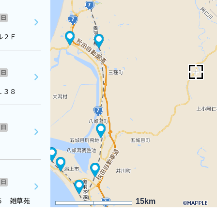
日
ル２Ｆ
日
１３８
日
日
５ 雑草苑
15km