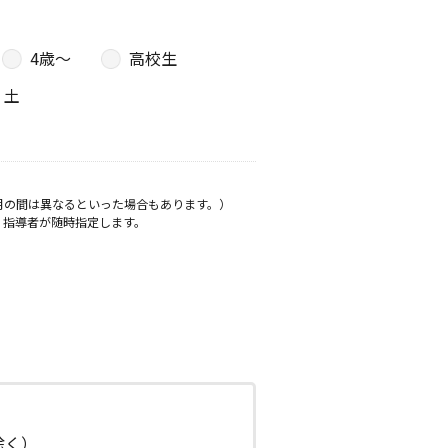
4歳〜
高校生
土
月の間は異なるといった場合もあります。）
、指導者が随時指定します。
日除く）