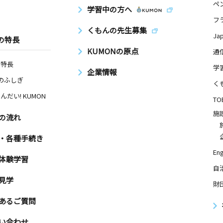
ペ
学習中の方へ
フ
くもんの先生募集
日
Ja
の特長
KUMONの原点
－１ ＮＨ
通
の特長
学
企業情報
Nのふしぎ
く
んだい! KUMON
日
TO
施
の流れ
・各種手続き
Eng
日
体験学習
自
０３
見学
財
あるご質問
日
い合わせ