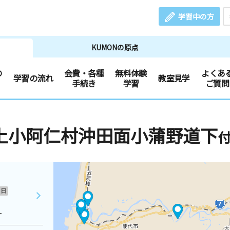
学習中の方
KUMONの原点
の
会費・各種
無料体験
よくあ
学習の流れ
教室見学
手続き
学習
ご質問
上小阿仁村沖田面小蒲野道下
日
１