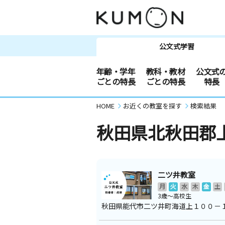
公文式学習
年齢・学年
教科・教材
公文式
ごとの特長
ごとの特長
特長
HOME
お近くの教室を探す
検索結果
秋田県北秋田郡
二ツ井教室
月
火
水
木
金
土
3歳～高校生
秋田県能代市二ツ井町海道上１００－