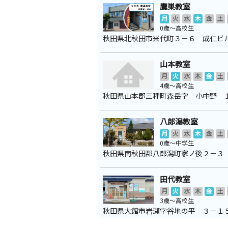
鷹巣教室
月
火
水
木
金
土
0歳～高校生
秋田県北秋田市米代町３－６ 成仁ビ
山本教室
月
火
水
木
金
土
4歳～高校生
秋田県山本郡三種町森岳字 小中野 
八郎潟教室
月
火
水
木
金
土
0歳～中学生
秋田県南秋田郡八郎潟町家ノ後２－３
田代教室
月
火
水
木
金
土
3歳～高校生
秋田県大館市岩瀬字谷地の平 ３－１