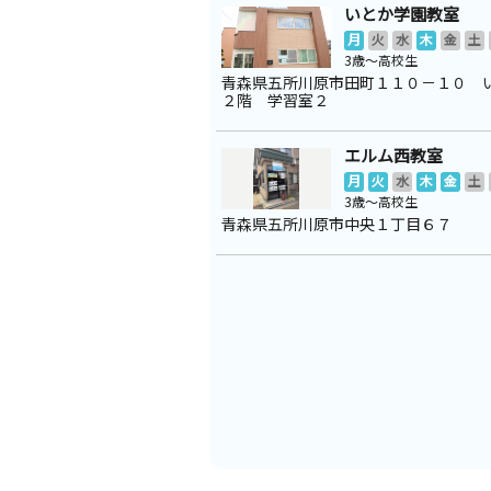
いとか学園教室
月
火
水
木
金
土
3歳～高校生
青森県五所川原市田町１１０－１０ 
２階 学習室２
エルム西教室
月
火
水
木
金
土
3歳～高校生
青森県五所川原市中央１丁目６７