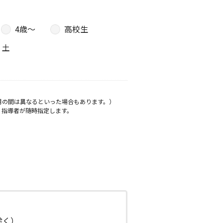
4歳〜
高校生
土
月の間は異なるといった場合もあります。）
、指導者が随時指定します。
日除く）