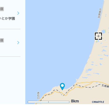
日
いとか学園
日
8km