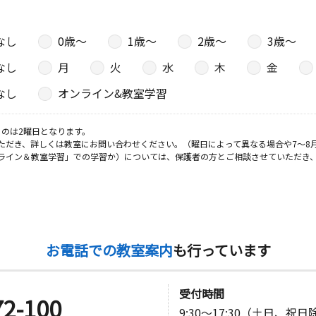
なし
0歳〜
1歳〜
2歳〜
3歳〜
なし
月
火
水
木
金
なし
オンライン&教室学習
のは2曜日となります。
ただき、詳しくは教室にお問い合わせください。（曜日によって異なる場合や7～8
ライン＆教室学習」での学習か）については、保護者の方とご相談させていただき
お電話での教室案内
も行っています
受付時間
72-100
9:30～17:30（土日、祝