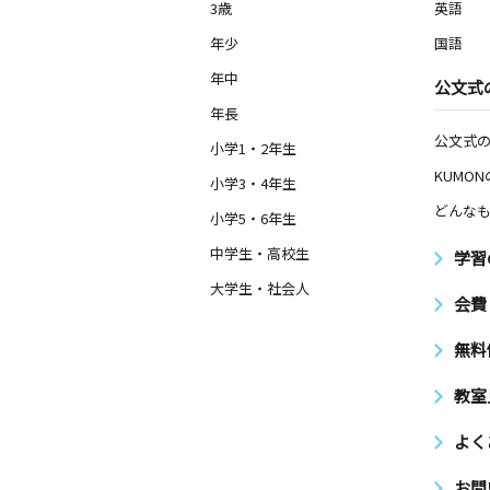
3歳
英語
年少
国語
年中
公文式
年長
公文式
小学1・2年生
KUMO
小学3・4年生
どんなも
小学5・6年生
中学生・高校生
学習
大学生・社会人
会費
無料
教室
よく
お問