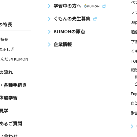
ペ
学習中の方へ
フ
くもんの先生募集
Ja
の特長
KUMONの原点
通
の特長
学
企業情報
Nのふしぎ
く
んだい! KUMON
TO
施
の流れ
・各種手続き
Eng
体験学習
自
見学
財
あるご質問
い合わせ