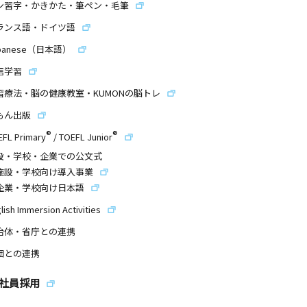
ン習字・かきかた・筆ペン・毛筆
ランス語・ドイツ語
panese（日本語）
信学習
習療法・脳の健康教室・KUMONの脳トレ
もん出版
®
®
EFL Primary
/
TOEFL Junior
設・学校・企業での公文式
施設・学校向け導入事業
企業・学校向け日本語
lish Immersion Activities
治体・省庁との連携
団との連携
社員採用