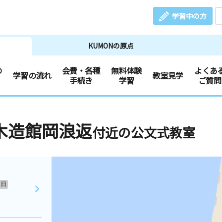
学習中の方
KUMONの原点
の
会費・各種
無料体験
よくあ
学習の流れ
教室見学
手続き
学習
ご質問
木造館岡浪返
付近の公文式教室
日