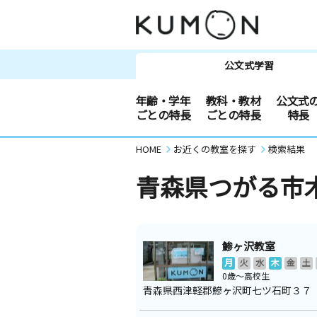
公文式学習
年齢・学年
教科・教材
公文式
ごとの特長
ごとの特長
特長
HOME
お近くの教室を探す
検索結果
青森県つがる市
鯵ヶ沢教室
月
火
水
木
金
土
0歳～高校生
青森県西津軽郡鰺ヶ沢町七ツ石町３７