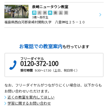
泉崎ニュータウン教室
月
火
水
木
金
土
日
3歳～高校生
福島県西白河郡泉崎村関和久字 八雲神社２５－１０
お電話での教室案内
も行っています
フリーダイヤル
0120-372-100
受付時間
9:30～17:30（土日、祝日除く）
なお、フリーダイヤルがつながりにくい場合は、以下からも
お問い合わせいただけます。
近くの教室を案内してほしい
学習に関するお問い合わせ