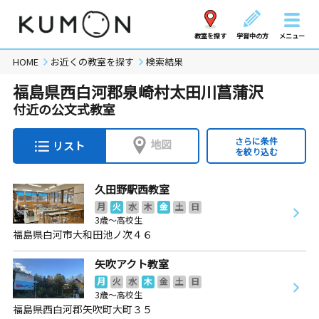
教室を探す
学習中の方
メニュー
HOME
お近くの教室を探す
検索結果
福島県西白河郡泉崎村太田川菖蒲沢
付近の公文式教室
さらに条件
地図
リスト
を絞り込む
久田野駅西教室
月
火
水
木
金
土
日
3歳～高校生
福島県白河市大和田池ノ次４６
矢吹アクト教室
月
火
水
木
金
土
日
3歳～高校生
福島県西白河郡矢吹町大町３５