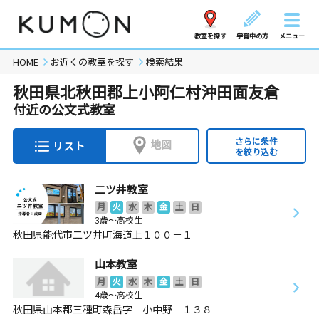
教室を探す
学習中の方
メニュー
HOME
お近くの教室を探す
検索結果
秋田県北秋田郡上小阿仁村沖田面友倉
付近の公文式教室
さらに条件
地図
リスト
を絞り込む
二ツ井教室
月
火
水
木
金
土
日
3歳～高校生
秋田県能代市二ツ井町海道上１００－１
山本教室
月
火
水
木
金
土
日
4歳～高校生
秋田県山本郡三種町森岳字 小中野 １３８