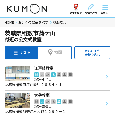
教室を探す
学習中の方
メニュー
HOME
お近くの教室を探す
検索結果
茨城県稲敷市蒲ケ山
付近の公文式教室
さらに条件
地図
リスト
を絞り込む
江戸崎教室
月
火
水
木
金
土
日
3歳～中学生
茨城県稲敷市江戸崎甲２６６４‐１
大谷教室
月
火
水
木
金
土
日
3歳～高校生
茨城県稲敷郡美浦村大谷１２９０－１