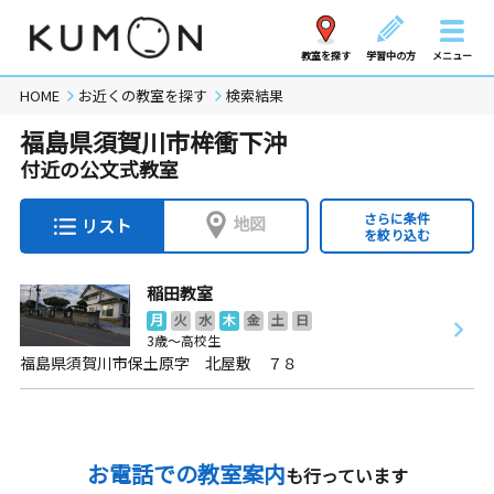
教室を探す
学習中の方
メニュー
HOME
お近くの教室を探す
検索結果
福島県須賀川市桙衝下沖
付近の公文式教室
さらに条件
地図
リスト
を絞り込む
稲田教室
月
火
水
木
金
土
日
3歳～高校生
福島県須賀川市保土原字 北屋敷 ７８
お電話での教室案内
も行っています