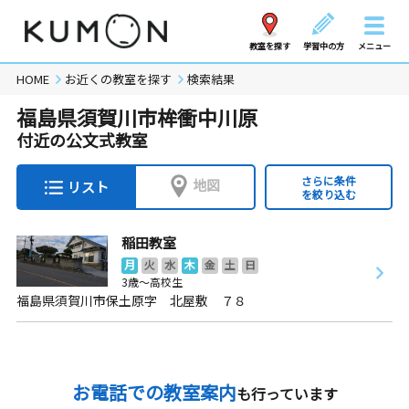
教室を探す
学習中の方
メニュー
HOME
お近くの教室を探す
検索結果
福島県須賀川市桙衝中川原
付近の公文式教室
さらに条件
地図
リスト
を絞り込む
稲田教室
月
火
水
木
金
土
日
3歳～高校生
福島県須賀川市保土原字 北屋敷 ７８
お電話での教室案内
も行っています