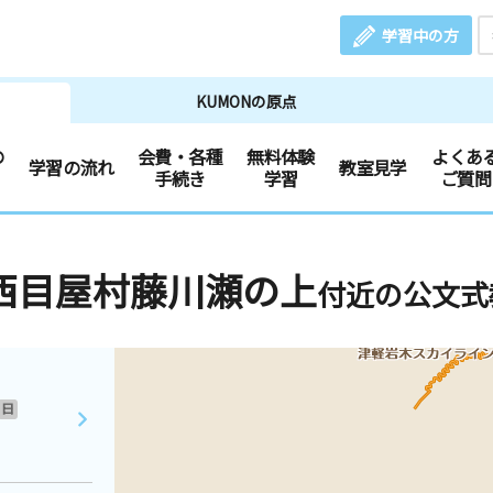
学習中の方
KUMONの原点
の
会費・各種
無料体験
よくあ
学習の流れ
教室見学
手続き
学習
ご質問
西目屋村藤川瀬の上
付近の公文式
日