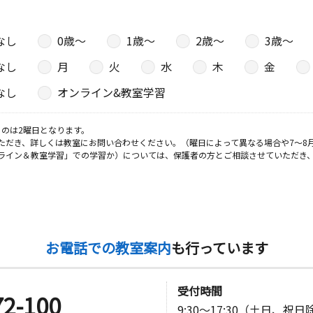
なし
0歳〜
1歳〜
2歳〜
3歳〜
なし
月
火
水
木
金
なし
オンライン&教室学習
のは2曜日となります。
ただき、詳しくは教室にお問い合わせください。（曜日によって異なる場合や7～8
ライン＆教室学習」での学習か）については、保護者の方とご相談させていただき
お電話での教室案内
も行っています
受付時間
72-100
9:30～17:30（土日、祝