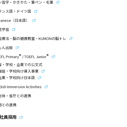
ン習字・かきかた・筆ペン・毛筆
ランス語・ドイツ語
panese（日本語）
信学習
習療法・脳の健康教室・KUMONの脳トレ
もん出版
®
®
EFL Primary
/
TOEFL Junior
設・学校・企業での公文式
施設・学校向け導入事業
企業・学校向け日本語
lish Immersion Activities
治体・省庁との連携
団との連携
社員採用