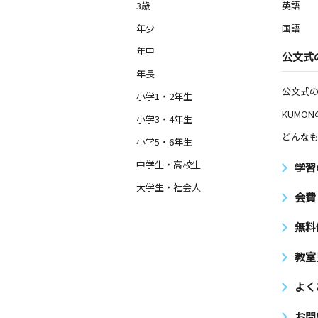
3歳
英語
年少
国語
年中
公文式
年長
公文式
小学1・2年生
KUMO
小学3・4年生
どんなも
小学5・6年生
中学生・高校生
学習
大学生・社会人
会費
無料
教室
よく
お問