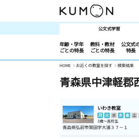
公文式学習
年齢・学年
教科・教材
公文式
ごとの特長
ごとの特長
特長
HOME
お近くの教室を探す
検索結果
青森県中津軽郡
いわき教室
月
火
水
木
金
土
3歳～高校生
青森県弘前市賀田字大浦３７－１