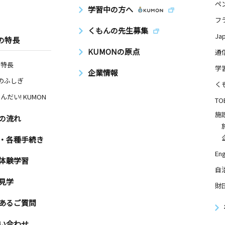
ペ
学習中の方へ
フ
くもんの先生募集
Ja
の特長
KUMONの原点
通
の特長
学
企業情報
Nのふしぎ
く
んだい! KUMON
TO
施
の流れ
・各種手続き
Eng
体験学習
自
見学
財
あるご質問
い合わせ