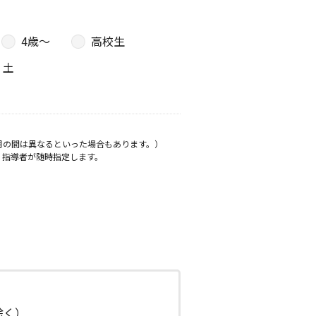
4歳〜
高校生
土
月の間は異なるといった場合もあります。）
、指導者が随時指定します。
日除く）