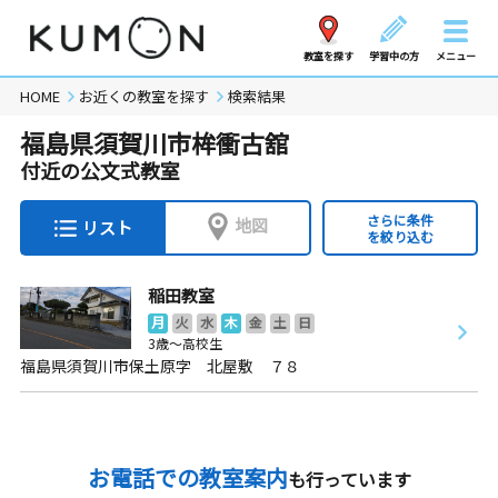
教室を探す
学習中の方
メニュー
HOME
お近くの教室を探す
検索結果
福島県須賀川市桙衝古舘
付近の公文式教室
さらに条件
地図
リスト
を絞り込む
稲田教室
月
火
水
木
金
土
日
3歳～高校生
福島県須賀川市保土原字 北屋敷 ７８
お電話での教室案内
も行っています