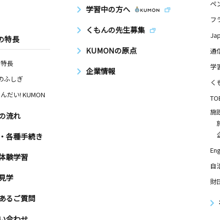
ペ
学習中の方へ
フ
くもんの先生募集
Ja
の特長
KUMONの原点
通
の特長
学
企業情報
Nのふしぎ
く
んだい! KUMON
TO
施
の流れ
・各種手続き
Eng
体験学習
自
見学
財
あるご質問
い合わせ