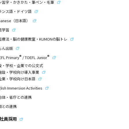
ン習字・かきかた・筆ペン・毛筆
ランス語・ドイツ語
panese（日本語）
信学習
習療法・脳の健康教室・KUMONの脳トレ
もん出版
®
®
EFL Primary
/
TOEFL Junior
設・学校・企業での公文式
施設・学校向け導入事業
企業・学校向け日本語
lish Immersion Activities
治体・省庁との連携
団との連携
社員採用