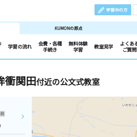
学習中の方
KUMONの原点
の
会費・各種
無料体験
よくあ
学習の流れ
教室見学
手続き
学習
ご質問
桙衝関田
付近の公文式教室
日
８