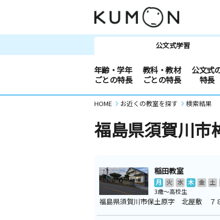
公文式学習
年齢・学年
教科・教材
公文式
ごとの特長
ごとの特長
特長
HOME
お近くの教室を探す
検索結果
福島県須賀川市
稲田教室
月
火
水
木
金
土
3歳～高校生
福島県須賀川市保土原字 北屋敷 ７