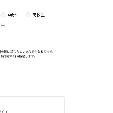
4歳〜
高校生
土
月の間は異なるといった場合もあります。）
、指導者が随時指定します。
日除く）