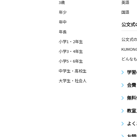
3歳
英語
年少
国語
年中
公文式
年長
公文式
小学1・2年生
KUMO
小学3・4年生
どんなも
小学5・6年生
中学生・高校生
学習
大学生・社会人
会費
無料
教室
よく
お問