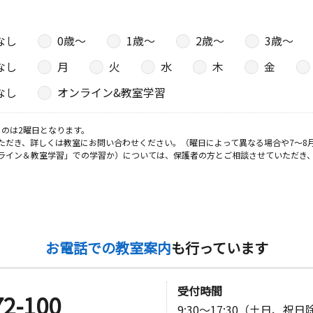
なし
0歳〜
1歳〜
2歳〜
3歳〜
なし
月
火
水
木
金
なし
オンライン&教室学習
のは2曜日となります。
ただき、詳しくは教室にお問い合わせください。（曜日によって異なる場合や7～8
ライン＆教室学習」での学習か）については、保護者の方とご相談させていただき
お電話での教室案内
も行っています
受付時間
72-100
9:30～17:30（土日、祝