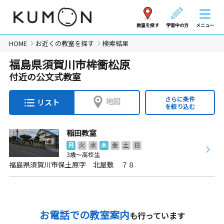
教室を探す
学習中の方
メニュー
HOME
お近くの教室を探す
検索結果
福島県須賀川市桙衝松原
付近の公文式教室
さらに条件
地図
リスト
を絞り込む
稲田教室
月
火
水
木
金
土
日
3歳～高校生
福島県須賀川市保土原字 北屋敷 ７８
お電話での教室案内
も行っています