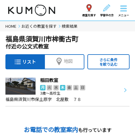
教室を探す
学習中の方
メニュー
HOME
お近くの教室を探す
検索結果
福島県須賀川市桙衝古町
付近の公文式教室
さらに条件
地図
リスト
を絞り込む
稲田教室
月
火
水
木
金
土
日
3歳～高校生
福島県須賀川市保土原字 北屋敷 ７８
お電話での教室案内
も行っています