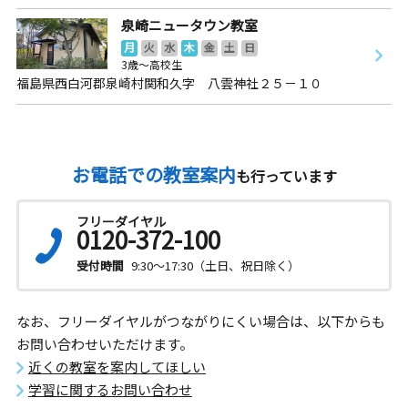
泉崎ニュータウン教室
月
火
水
木
金
土
日
3歳～高校生
福島県西白河郡泉崎村関和久字 八雲神社２５－１０
お電話での教室案内
も行っています
フリーダイヤル
0120-372-100
受付時間
9:30～17:30（土日、祝日除く）
なお、フリーダイヤルがつながりにくい場合は、以下からも
お問い合わせいただけます。
近くの教室を案内してほしい
学習に関するお問い合わせ