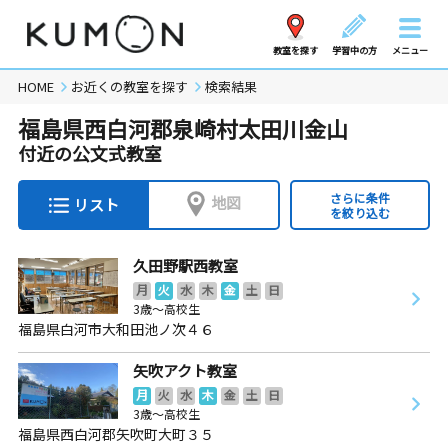
教室を探す
学習中の方
メニュー
HOME
お近くの教室を探す
検索結果
福島県西白河郡泉崎村太田川金山
付近の公文式教室
さらに条件
地図
リスト
を絞り込む
久田野駅西教室
月
火
水
木
金
土
日
3歳～高校生
福島県白河市大和田池ノ次４６
矢吹アクト教室
月
火
水
木
金
土
日
3歳～高校生
福島県西白河郡矢吹町大町３５