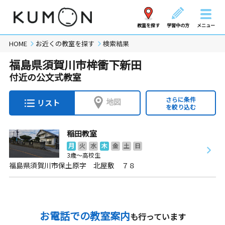
教室を探す
学習中の方
メニュー
HOME
お近くの教室を探す
検索結果
福島県須賀川市桙衝下新田
付近の公文式教室
さらに条件
地図
リスト
を絞り込む
稲田教室
月
火
水
木
金
土
日
3歳～高校生
福島県須賀川市保土原字 北屋敷 ７８
お電話での教室案内
も行っています