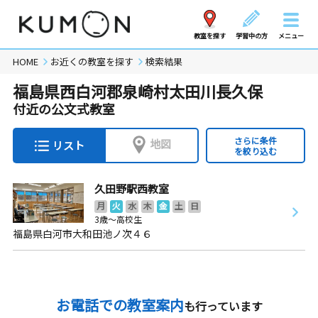
教室を探す
学習中の方
メニュー
HOME
お近くの教室を探す
検索結果
福島県西白河郡泉崎村太田川長久保
付近の公文式教室
さらに条件
地図
リスト
を絞り込む
久田野駅西教室
月
火
水
木
金
土
日
3歳～高校生
福島県白河市大和田池ノ次４６
お電話での教室案内
も行っています