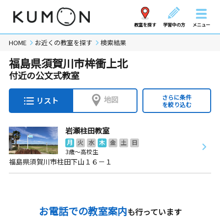
教室を探す
学習中の方
メニュー
HOME
お近くの教室を探す
検索結果
福島県須賀川市桙衝上北
付近の公文式教室
さらに条件
地図
リスト
を絞り込む
岩瀬柱田教室
月
火
水
木
金
土
日
3歳～高校生
福島県須賀川市柱田下山１６－１
お電話での教室案内
も行っています