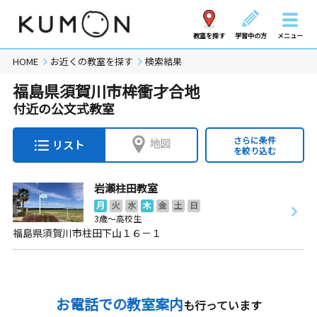
教室を探す
学習中の方
メニュー
HOME
お近くの教室を探す
検索結果
福島県須賀川市桙衝才合地
付近の公文式教室
さらに条件
地図
リスト
を絞り込む
岩瀬柱田教室
月
火
水
木
金
土
日
3歳～高校生
福島県須賀川市柱田下山１６－１
お電話での教室案内
も行っています