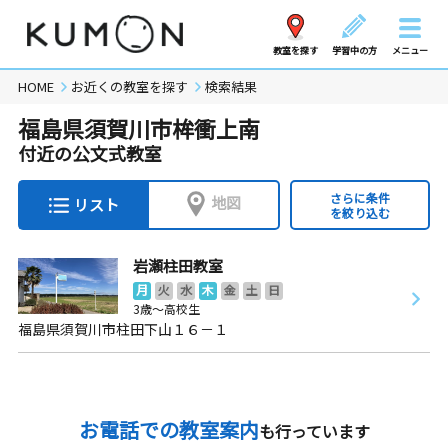
教室を探す
学習中の方
メニュー
HOME
お近くの教室を探す
検索結果
福島県須賀川市桙衝上南
付近の公文式教室
さらに条件
地図
リスト
を絞り込む
岩瀬柱田教室
月
火
水
木
金
土
日
3歳～高校生
福島県須賀川市柱田下山１６－１
お電話での教室案内
も行っています