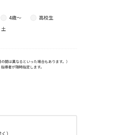
4歳〜
高校生
土
月の間は異なるといった場合もあります。）
、指導者が随時指定します。
日除く）