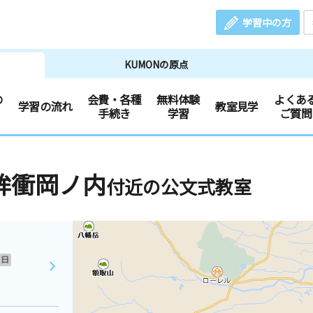
学習中の方
KUMONの原点
の
会費・各種
無料体験
よくあ
学習の流れ
教室見学
手続き
学習
ご質問
桙衝岡ノ内
付近の公文式教室
日