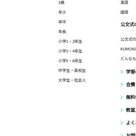
3歳
英語
年少
国語
年中
公文式
年長
公文式
小学1・2年生
KUMO
小学3・4年生
どんなも
小学5・6年生
中学生・高校生
学習
大学生・社会人
会費
無料
教室
よく
お問