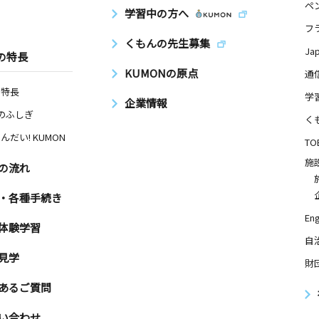
ペ
学習中の方へ
フ
くもんの先生募集
Ja
の特長
KUMONの原点
通
の特長
学
企業情報
Nのふしぎ
く
んだい! KUMON
TO
施
の流れ
・各種手続き
Eng
体験学習
自
見学
財
あるご質問
い合わせ