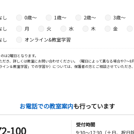
なし
0歳〜
1歳〜
2歳〜
3歳〜
なし
月
火
水
木
金
なし
オンライン&教室学習
のは2曜日となります。
ただき、詳しくは教室にお問い合わせください。（曜日によって異なる場合や7～8
ライン＆教室学習」での学習か）については、保護者の方とご相談させていただき
お電話での教室案内
も行っています
受付時間
72-100
9:30～17:30（土日、祝