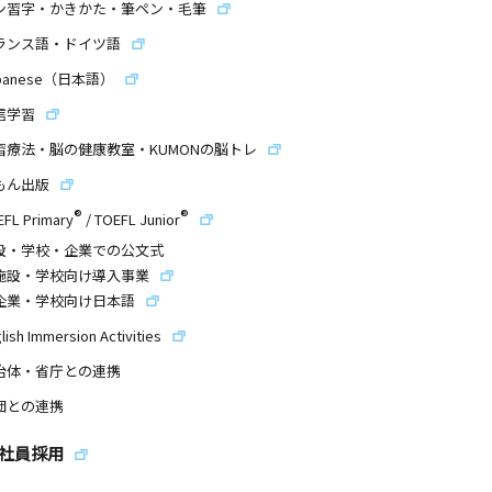
ン習字・かきかた・筆ペン・毛筆
ランス語・ドイツ語
panese（日本語）
信学習
習療法・脳の健康教室・KUMONの脳トレ
もん出版
®
®
EFL Primary
/
TOEFL Junior
設・学校・企業での公文式
施設・学校向け導入事業
企業・学校向け日本語
lish Immersion Activities
治体・省庁との連携
団との連携
社員採用