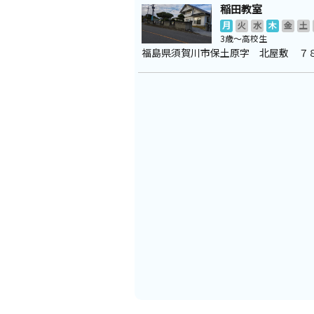
稲田教室
月
火
水
木
金
土
3歳～高校生
福島県須賀川市保土原字 北屋敷 ７