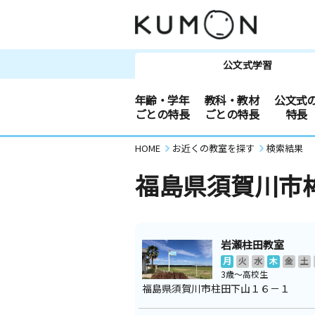
公文式学習
年齢・学年
教科・教材
公文式
ごとの特長
ごとの特長
特長
HOME
お近くの教室を探す
検索結果
福島県須賀川市
岩瀬柱田教室
月
火
水
木
金
土
3歳～高校生
福島県須賀川市柱田下山１６－１