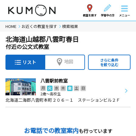
教室を探す
学習中の方
メニュー
HOME
お近くの教室を探す
検索結果
北海道山越郡八雲町春日
付近の公文式教室
さらに条件
地図
リスト
を絞り込む
八雲駅前教室
月
火
水
木
金
土
日
2歳～高校生
北海道二海郡八雲町本町２０６－１ ステーションビル２Ｆ
お電話での教室案内
も行っています