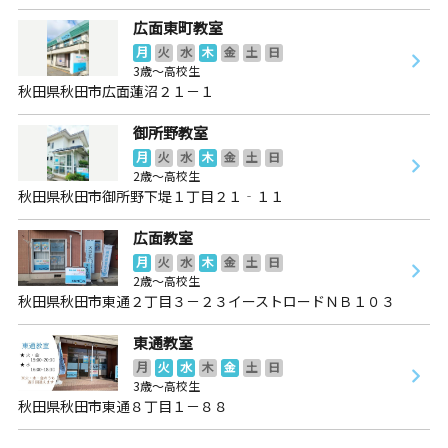
広面東町教室
月
火
水
木
金
土
日
3歳～高校生
秋田県秋田市広面蓮沼２１－１
御所野教室
月
火
水
木
金
土
日
2歳～高校生
秋田県秋田市御所野下堤１丁目２１‐１１
広面教室
月
火
水
木
金
土
日
2歳～高校生
秋田県秋田市東通２丁目３－２３イーストロードＮＢ１０３
東通教室
月
火
水
木
金
土
日
3歳～高校生
秋田県秋田市東通８丁目１－８８