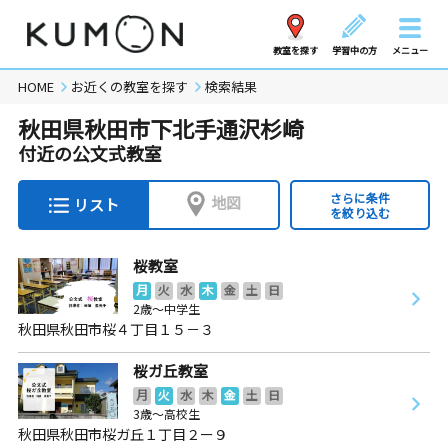
教室を探す
学習中の方
メニュー
HOME
お近くの教室を探す
検索結果
秋田県秋田市下北手通沢杉崎
付近の公文式教室
さらに条件
地図
リスト
を絞り込む
桜教室
月
火
水
木
金
土
日
2歳～中学生
秋田県秋田市桜４丁目１５－３
桜ガ丘教室
月
火
水
木
金
土
日
3歳～高校生
秋田県秋田市桜ガ丘１丁目２ー９