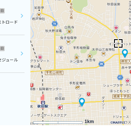
日
ストロード
日
セジュール
1km