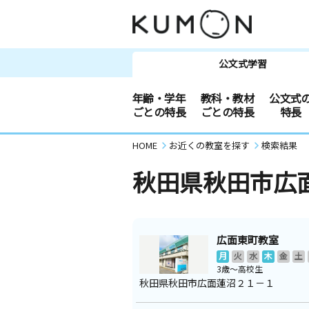
公文式学習
年齢・学年
教科・教材
公文式
ごとの特長
ごとの特長
特長
HOME
お近くの教室を探す
検索結果
秋田県秋田市広
広面東町教室
月
火
水
木
金
土
3歳～高校生
秋田県秋田市広面蓮沼２１－１