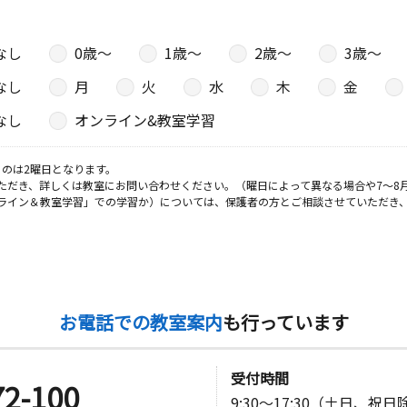
なし
0歳〜
1歳〜
2歳〜
3歳〜
なし
月
火
水
木
金
なし
オンライン&教室学習
のは2曜日となります。
ただき、詳しくは教室にお問い合わせください。（曜日によって異なる場合や7～8
ライン＆教室学習」での学習か）については、保護者の方とご相談させていただき
お電話での教室案内
も行っています
受付時間
72-100
9:30～17:30（土日、祝