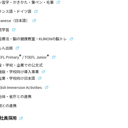
ン習字・かきかた・筆ペン・毛筆
ランス語・ドイツ語
panese（日本語）
信学習
習療法・脳の健康教室・KUMONの脳トレ
もん出版
®
®
EFL Primary
/
TOEFL Junior
設・学校・企業での公文式
施設・学校向け導入事業
企業・学校向け日本語
lish Immersion Activities
治体・省庁との連携
団との連携
社員採用