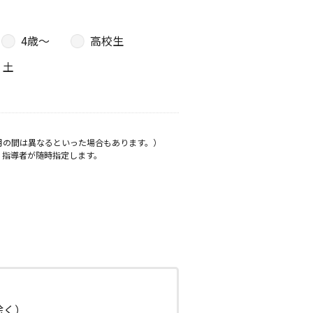
4歳〜
高校生
土
月の間は異なるといった場合もあります。）
、指導者が随時指定します。
日除く）