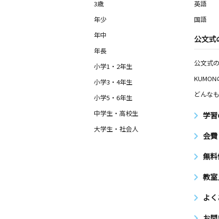
3歳
英語
年少
国語
年中
公文式
年長
公文式
小学1・2年生
KUMO
小学3・4年生
どんなも
小学5・6年生
中学生・高校生
学習
大学生・社会人
会費
無料
教室
よく
お問