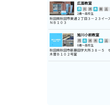
広面教室
月
火
水
木
金
土
2歳～高校生
秋田県秋田市東通２丁目３－２３イー
ＮＢ１０３
旭川小前教室
月
火
水
木
金
土
0歳～高校生
秋田県秋田市新藤田字大所３８－５ 
木曽Ｂ１０２号室