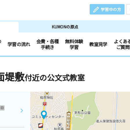
学習中の方
KUMONの原点
の
会費・各種
無料体験
よくあ
学習の流れ
教室見学
手続き
学習
ご質問
面堤敷
付近の公文式教室
日