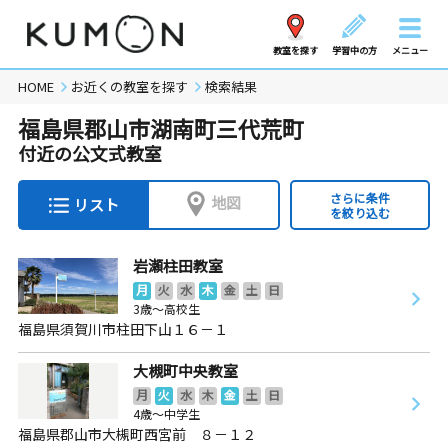
教室を探す
学習中の方
メニュー
HOME
お近くの教室を探す
検索結果
福島県郡山市湖南町三代荒町
付近の公文式教室
さらに条件
地図
リスト
を絞り込む
岩瀬柱田教室
月
火
水
木
金
土
日
3歳～高校生
福島県須賀川市柱田下山１６－１
大槻町中央教室
月
火
水
木
金
土
日
4歳～中学生
福島県郡山市大槻町西宮前 ８－１２