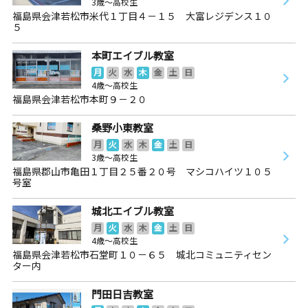
3歳～高校生
福島県会津若松市米代１丁目４－１５ 大富レジデンス１０
５
本町エイブル教室
月
火
水
木
金
土
日
4歳～高校生
福島県会津若松市本町９－２０
桑野小東教室
月
火
水
木
金
土
日
3歳～高校生
福島県郡山市亀田１丁目２５番２０号 マシコハイツ１０５
号室
城北エイブル教室
月
火
水
木
金
土
日
4歳～高校生
福島県会津若松市石堂町１０－６５ 城北コミュニティセン
ター内
門田日吉教室