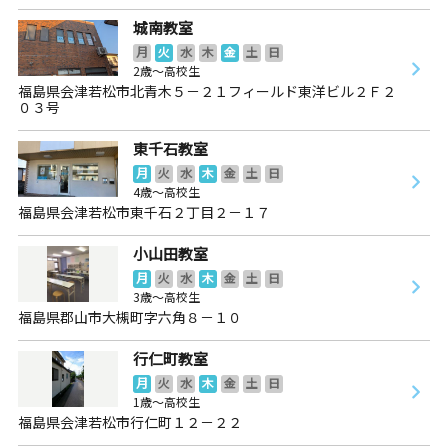
城南教室
月
火
水
木
金
土
日
2歳～高校生
福島県会津若松市北青木５－２１フィールド東洋ビル２Ｆ２
０３号
東千石教室
月
火
水
木
金
土
日
4歳～高校生
福島県会津若松市東千石２丁目２－１７
小山田教室
月
火
水
木
金
土
日
3歳～高校生
福島県郡山市大槻町字六角８－１０
行仁町教室
月
火
水
木
金
土
日
1歳～高校生
福島県会津若松市行仁町１２－２２