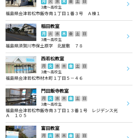
月
火
水
木
金
土
日
3歳～高校生
福島県会津若松市飯寺南１丁目１番３号 Ａ棟１
稲田教室
月
火
水
木
金
土
日
3歳～高校生
福島県須賀川市保土原字 北屋敷 ７８
西若松教室
月
火
水
木
金
土
日
3歳～高校生
福島県会津若松市材木町１丁目５－４６
門田飯寺教室
月
火
水
木
金
土
日
3歳～高校生
福島県会津若松市飯寺南３丁目１３番１号 レジデンス光
Ａ １０５
富田教室
月
火
水
木
金
土
日