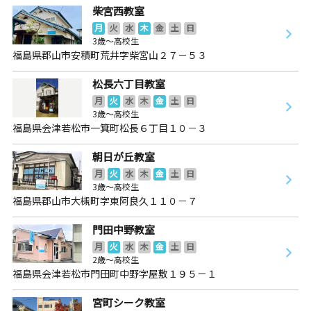
柴宮西教室
月
火
水
木
金
土
日
3歳～高校生
福島県郡山市安積町荒井字柴宮山２７－５３
松長六丁目教室
月
火
水
木
金
土
日
3歳～高校生
福島県会津若松市一箕町松長６丁目１０－３
朝日が丘教室
月
火
水
木
金
土
日
3歳～高校生
福島県郡山市大槻町字東阿良久１１０－７
門田中野教室
月
火
水
木
金
土
日
2歳～高校生
福島県会津若松市門田町中野字屋敷１９５－１
宮町シーク教室