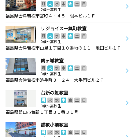
月
火
水
木
金
土
日
2歳～高校生
福島県会津若松市宮町４‐４５ 根本ビル１Ｆ
リジョイス一箕町教室
月
火
水
木
金
土
日
0歳～高校生
福島県会津若松市山見１丁目１０番地の１１ 池田ビル１Ｆ
鶴ヶ城教室
月
火
水
木
金
土
日
3歳～高校生
福島県会津若松市追手町３－２４ 大手門ビル２Ｆ
台新の虹教室
月
火
水
木
金
土
日
0歳～高校生
福島県郡山市台新１丁目３１番３１号
謹教小前教室
月
火
水
木
金
土
日