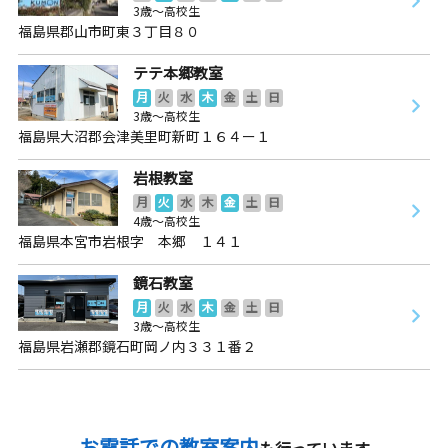
3歳～高校生
福島県郡山市町東３丁目８０
テテ本郷教室
月
火
水
木
金
土
日
3歳～高校生
福島県大沼郡会津美里町新町１６４ー１
岩根教室
月
火
水
木
金
土
日
4歳～高校生
福島県本宮市岩根字 本郷 １４１
鏡石教室
月
火
水
木
金
土
日
3歳～高校生
福島県岩瀬郡鏡石町岡ノ内３３１番２
お電話での教室案内
も行っています